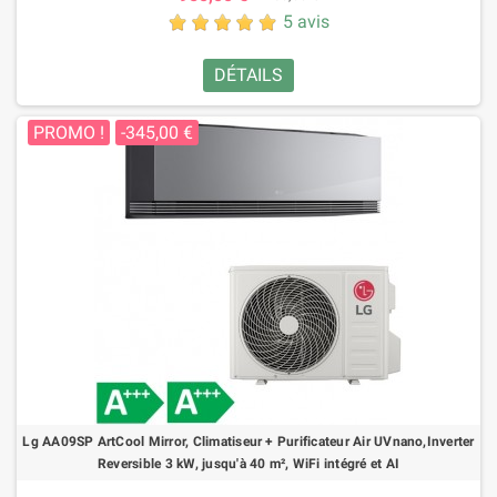
5 avis
DÉTAILS
PROMO !
-345,00 €
Lg AA09SP ArtCool Mirror, Climatiseur + Purificateur Air UVnano,Inverter
Reversible 3 kW, jusqu'à 40 m², WiFi intégré et AI