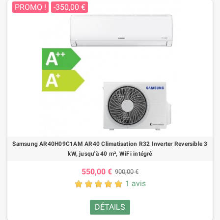
PROMO !
-350,00 €
Samsung AR40H09C1AM AR40 Climatisation R32 Inverter Reversible 3
kW, jusqu'à 40 m², WiFi intégré
550,00 €
900,00 €
1 avis
DÉTAILS