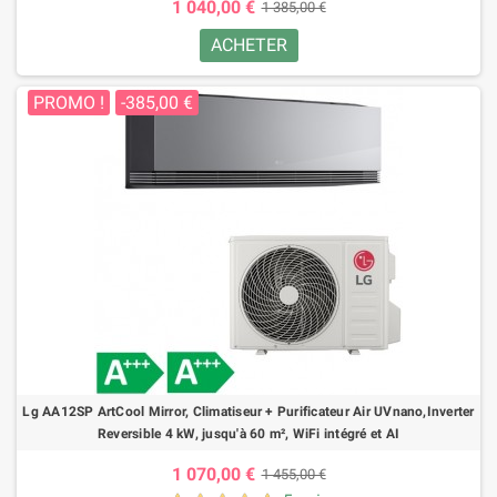
1 040,00 €
1 385,00 €
ACHETER
PROMO !
-385,00 €
Lg AA12SP ArtCool Mirror, Climatiseur + Purificateur Air UVnano,Inverter
Reversible 4 kW, jusqu'à 60 m², WiFi intégré et AI
1 070,00 €
1 455,00 €