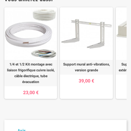
1/4 et 1/2 Kit montage avec
Support mural anti-vibrations,
Suppor
liaison frigorifique cuivre isolé,
version grande
extérieu
câble électrique, tube
39,00 €
évacuation
23,00 €
Avis