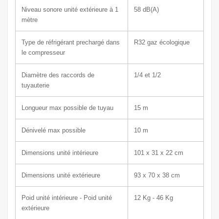
Niveau sonore unité extérieure à 1
58
dB(A)
mètre
Type de réfrigérant prechargé dans
R32 gaz écologique
le compresseur
Diamètre des raccords de
1/4 et 1/2
tuyauterie
Longueur max possible de tuyau
15 m
Dénivelé max possible
10 m
Dimensions unité intérieure
101 x
31 x 22 cm
Dimensions unité extérieure
93 x 70
x 38 c
m
Poid unité intérieure - Poid unité
12
Kg - 46 Kg
extérieure