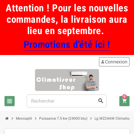
Attention ! Pour les nouvelles
commandes, la livraison aura
lieu en septembre.
Promotions d'été ici !
Connexion
person
0
view_headline
search
shopping_cart
chevron_right
chevron_right
chevron_right
Monosplit
Puissance 7.5 kw (24000 btu)
Lg WZ24AW Climatisation 