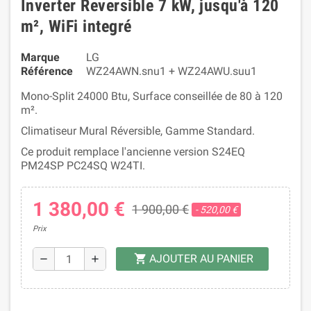
Inverter Reversible 7 kW, jusqu'à 120
m², WiFi integré
Marque
LG
Référence
WZ24AWN.snu1 + WZ24AWU.suu1
Mono-Split 24000 Btu, Surface conseillée de 80 à 120
m².
Climatiseur Mural Réversible, Gamme Standard.
Ce produit remplace l'ancienne version S24EQ
PM24SP PC24SQ W24TI.
1 380,00 €
1 900,00 €
- 520,00 €
Prix
AJOUTER AU PANIER
shopping_cart
remove
add