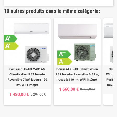
10 autres produits dans la même catégorie:
Samsung AR40H24C1AM
Daikin ATXF60F Climatisation
Sams
Climatisation R32 Inverter
R32 Inverter Reversible 6.5 kW,
Wind-Fr
Reversible 7 kW, jusqu'à 120
jusqu'à 110 m², WiFi intégré
Purifica
m², WiFi integré
Reversi
1 660,00 €
2 200,00 €
1 480,00 €
2 294,00 €