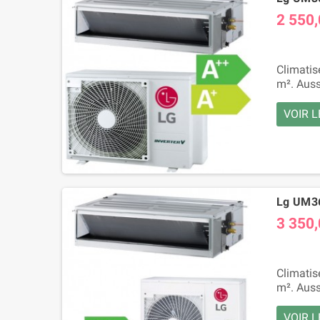
2 550,
Climatis
m². Auss
VOIR L
Lg UM36
3 350,
Climatis
m². Auss
VOIR L