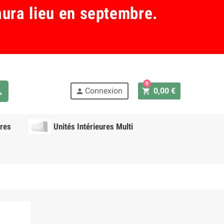
aura lieu en septembre.
0
ch
Connexion
0,00 €
shopping_cart
person
res
Unités Intérieures Multi