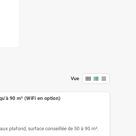
view_comfy
view_list
view_headline
Vue
qu'à 90 m² (WiFi en option)
ux plafond, surface conseillée de 50 à 90 m².