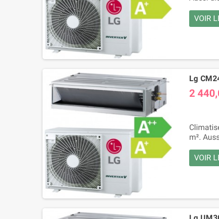
VOIR L
Lg CM24
2 440,
Climatis
m². Auss
VOIR L
Lg UM30