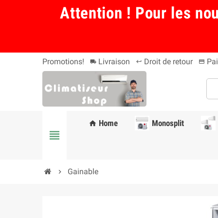
Attention ! Pour les no
Promotions!
Livraison
Droit de retour
Pai
local_shipping
keyboard_return
payment
Home
Monosplit
home
view_headline
Gainable
chevron_right