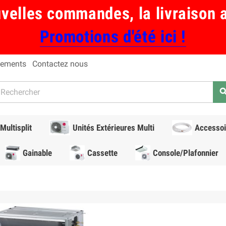
uvelles commandes, la livraison 
Promotions d'été ici !
ements
Contactez nous
sear
Multisplit
Unités Extérieures Multi
Accessoi
Gainable
Cassette
Console/Plafonnier