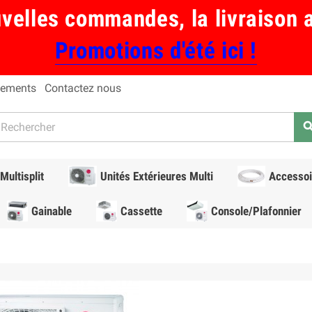
uvelles commandes, la livraison 
Promotions d'été ici !
ements
Contactez nous
sear
Multisplit
Unités Extérieures Multi
Accessoi
Gainable
Cassette
Console/Plafonnier