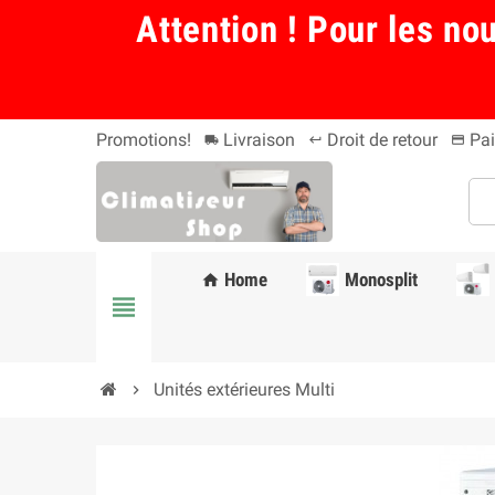
Attention ! Pour les no
Promotions!
Livraison
Droit de retour
Pai
local_shipping
keyboard_return
payment
Home
Monosplit
home
view_headline
Unités extérieures Multi
chevron_right