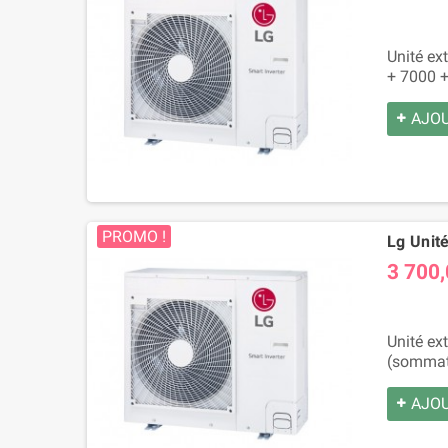
Unité ex
+ 7000 +
AJOU
PROMO !
Lg Unit
3 700,
Unité ex
(sommati
AJOU