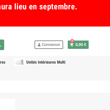
aura lieu en septembre.
0
ch
Connexion
0,00 €
shopping_cart
person
res
Unités Intérieures Multi