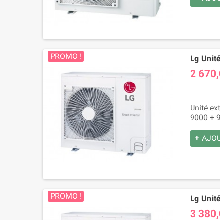
PROMO !
Lg Unit
2 670,
Unité ex
9000 + 9
AJOU
PROMO !
Lg Unit
3 380,