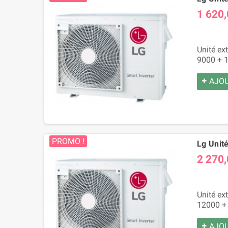
1 620,
Unité ex
9000 + 1
AJOU
PROMO !
Lg Unité
2 270,
Unité ex
12000 +
AJOU