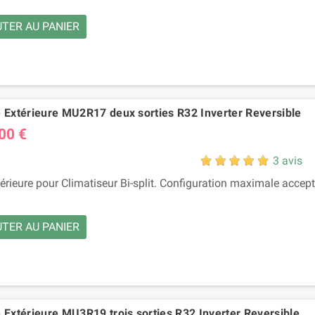
TER AU PANIER
é Extérieure MU2R17 deux sorties R32 Inverter Reversible
00 €
3 avis
térieure pour Climatiseur Bi-split. Configuration maximale accep
TER AU PANIER
 Extérieure MU3R19 trois sorties R32 Inverter Reversible