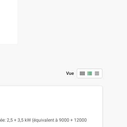
view_comfy
view_list
view_headline
Vue
tée: 2,5 + 3,5 kW (équivalent à 9000 + 12000