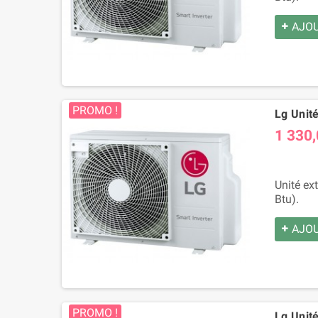
AJOU
PROMO !
Lg Unit
1 330,
Unité ex
Btu).
AJOU
PROMO !
Lg Unité