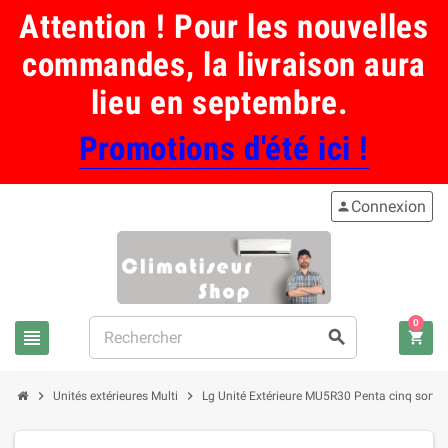
Attention ! Pour les nouvelles
commandes, la livraison aura
lieu en septembre.
Promotions d'été ici !
Connexion
person
0
view_headline
search
shopping_cart
chevron_right
chevron_right
Unités extérieures Multi
Lg Unité Extérieure MU5R30 Penta cinq sorties