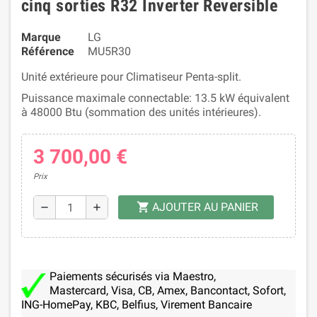
cinq sorties R32 Inverter Reversible
Marque
LG
Référence
MU5R30
Unité extérieure pour Climatiseur Penta-split.
Puissance maximale connectable: 13.5 kW équivalent
à 48000 Btu (sommation des unités intérieures).
3 700,00 €
Prix
AJOUTER AU PANIER
shopping_cart
remove
add
Paiements sécurisés via Maestro,
Mastercard, Visa, CB, Amex, Bancontact, Sofort,
ING-HomePay, KBC, Belfius, Virement Bancaire