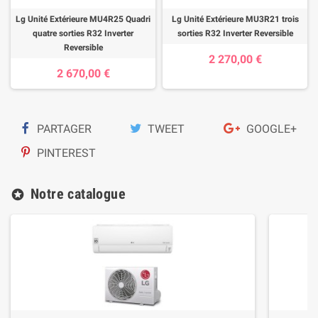
Lg Unité Extérieure MU4R25 Quadri
Lg Unité Extérieure MU3R21 trois
quatre sorties R32 Inverter
sorties R32 Inverter Reversible
Reversible
2 270,00 €
2 670,00 €
PARTAGER
TWEET
GOOGLE+
PINTEREST
Notre catalogue
stars