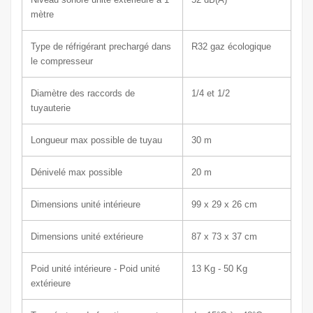
mètre
Type de réfrigérant prechargé dans
R32 gaz écologique
le compresseur
Diamètre des raccords de
1/4 et 1/2
tuyauterie
Longueur max possible de tuyau
30 m
Dénivelé max possible
20 m
Dimensions unité intérieure
99 x 29
x 26 cm
Dimensions unité extérieure
87 x 73
x 37 c
m
Poid unité intérieure - Poid unité
13
Kg - 50 Kg
extérieure