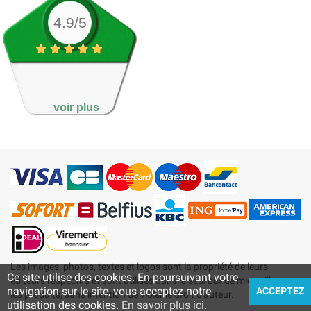
4.9/5
Pour la fraîcheur très
agréable et je suppose...
voir plus
Les images, photos, textes et logos sont la propriété de leurs
Ce site utilise des cookies. En poursuivant votre
éditeurs respectifs et sont utilisés dans le seul but de mieux illustrer
navigation sur le site, vous acceptez notre
ACCEPTEZ
les produits, sans intention de violer le droit d'auteur.
utilisation des cookies.
En savoir plus ici
.