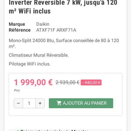
Inverter Reversible 7 kW, jusqu'à 120
m² WiFi inclus
Marque
Daikin
Référence
ATXF71F ARXF71A
Mono-Split 24000 Btu, Surface conseillée de 80 à 120
m².
Climatiseur Mural Réversible.
Pilotage WiFi inclus.
1 999,00 €
2 939,00 €
- 940,00 €
Prix
AJOUTER AU PANIER
shopping_cart
remove
add