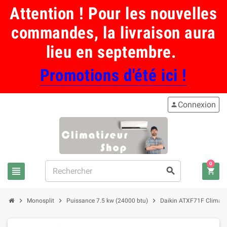
Attention ! Pour les nouvelles
commandes, la livraison aura
lieu en septembre.
Promotions d'été ici !
Connexion
person
0
view_headline
search
shopping_cart
chevron_right
chevron_right
chevron_right
Monosplit
Puissance 7.5 kw (24000 btu)
Daikin ATXF71F Climatisa