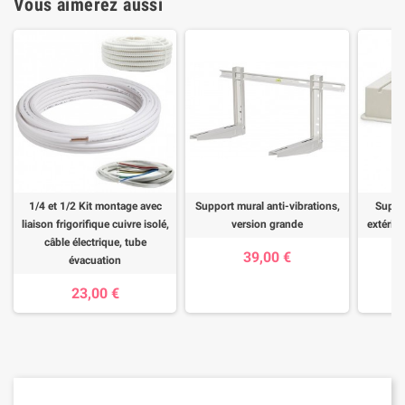
Vous aimerez aussi
1/4 et 1/2 Kit montage avec
Support mural anti-vibrations,
Suppor
liaison frigorifique cuivre isolé,
version grande
extérieu
câble électrique, tube
39,00 €
évacuation
23,00 €