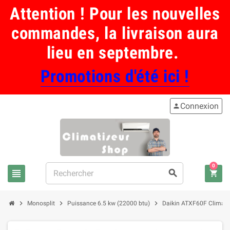
Attention ! Pour les nouvelles
commandes, la livraison aura
lieu en septembre.
Promotions d'été ici !
Connexion
person
0
view_headline
search
shopping_cart
chevron_right
chevron_right
chevron_right
Monosplit
Puissance 6.5 kw (22000 btu)
Daikin ATXF60F Climatisa