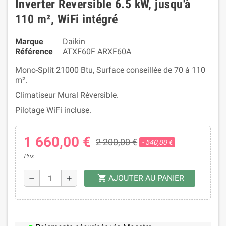
Inverter Reversible 6.5 kW, jusqu'à
110 m², WiFi intégré
Marque
Daikin
Référence
ATXF60F ARXF60A
Mono-Split 21000 Btu, Surface conseillée de 70 à 110
m².
Climatiseur Mural Réversible.
Pilotage WiFi incluse.
1 660,00 €
2 200,00 €
- 540,00 €
Prix
AJOUTER AU PANIER
shopping_cart
remove
add