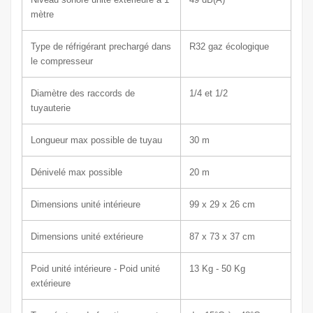
mètre
Type de réfrigérant prechargé dans
R32 gaz écologique
le compresseur
Diamètre des raccords de
1/4 et 1/2
tuyauterie
Longueur max possible de tuyau
30 m
Dénivelé max possible
20 m
Dimensions unité intérieure
99 x 29
x 26 cm
Dimensions unité extérieure
87 x 73
x 37 c
m
Poid unité intérieure - Poid unité
13
Kg - 50 Kg
extérieure