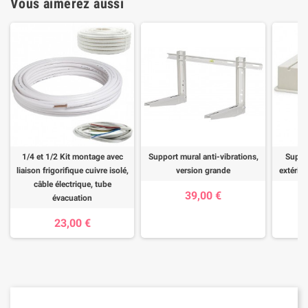
Vous aimerez aussi
1/4 et 1/2 Kit montage avec
Support mural anti-vibrations,
Suppor
liaison frigorifique cuivre isolé,
version grande
extérieu
câble électrique, tube
39,00 €
évacuation
23,00 €