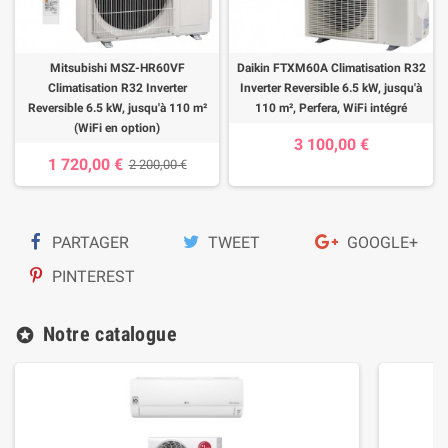
Mitsubishi MSZ-HR60VF
Daikin FTXM60A Climatisation R32
Climatisation R32 Inverter
Inverter Reversible 6.5 kW, jusqu'à
Reversible 6.5 kW, jusqu'à 110 m²
110 m², Perfera, WiFi intégré
(WiFi en option)
3 100,00 €
1 720,00 €
2 200,00 €
PARTAGER
TWEET
GOOGLE+
PINTEREST
Notre catalogue
stars