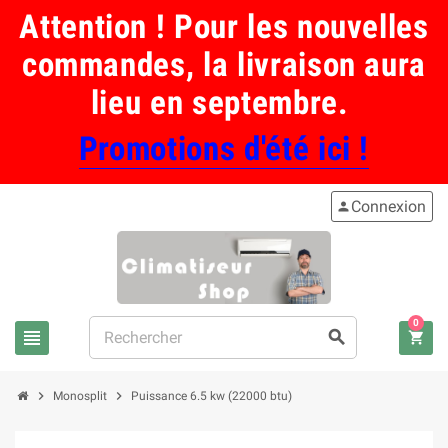
Attention ! Pour les nouvelles
commandes, la livraison aura
lieu en septembre.
Promotions d'été ici !
Connexion
person
0
view_headline
search
shopping_cart
chevron_right
chevron_right
Monosplit
Puissance 6.5 kw (22000 btu)