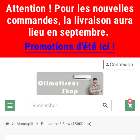
Attention ! Pour les nouvelles
commandes, la livraison aura
lieu en septembre.
Promotions d'été ici !
Connexion
person
0
view_headline
search
shopping_cart
chevron_right
chevron_right
Monosplit
Puissance 5.5 kw (18000 btu)