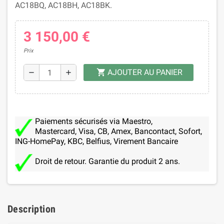
AC18BQ, AC18BH, AC18BK.
3 150,00 €
Prix
AJOUTER AU PANIER
shopping_cart
remove
add
Paiements sécurisés via Maestro,
Mastercard, Visa, CB, Amex, Bancontact, Sofort,
ING-HomePay, KBC, Belfius, Virement Bancaire
Droit de retour. Garantie du produit 2 ans.
Description