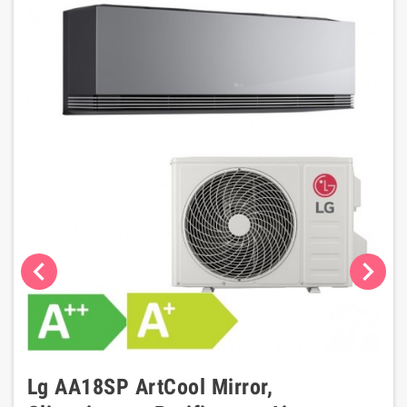
chevron_left
chevron_right
Lg AA18SP ArtCool Mirror,