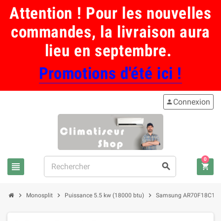
Attention ! Pour les nouvelles
commandes, la livraison aura
lieu en septembre.
Promotions d'été ici !
Connexion
person
0
view_headline
search
shopping_cart
chevron_right
chevron_right
chevron_right
Monosplit
Puissance 5.5 kw (18000 btu)
Samsung AR70F18C1AW Wind