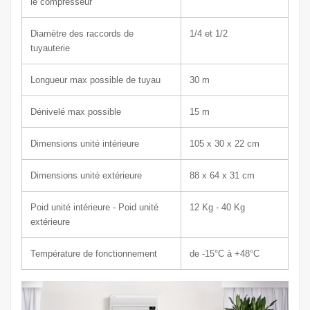
le compresseur
Diamètre des raccords de
1/4 et 1/2
tuyauterie
Longueur max possible de tuyau
30 m
Dénivelé max possible
15 m
Dimensions unité intérieure
105 x 30
x 22 cm
Dimensions unité extérieure
88 x 64
x 31 c
m
Poid unité intérieure - Poid unité
12
Kg - 40 Kg
extérieure
Température de fonctionnement
de -15°C à +48°C