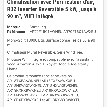
Climatisation avec Purificateur d'air,
R32 Inverter Reversible 5 kW, jusqu'à
90 m², WiFi intégré
Marque
Samsung
Référence
AR70F18C1AWNEU AR70F18C1AWXEU
Mono-Split 18000 Btu, Surface conseillée de 50 à 90
m².
Climatiseur Mural Réversible, Série WindFree.
Pilotage WiFi intégré et compatible avec l'assistant
vocal Amazon Alexa, Bixby et Google Assistant /
Home.
Ce produit remplace l'ancienne version
AR18TXEAAWKNEU AR18TXEAAWKXEU
AR18NSWXCWKNEU
AR18NXWXBWKNEU,
AR18RXPXBWKNEU AR18RXWXCWKNEU,
AR18NSWXCWKXEU
AR18NXWXBWKXEU,
AR18RXPXBWKXEU et AR18RXWXCWKXEU.