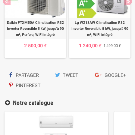
Daikin FTXM50A Climatisation R32
Lg WZ18AW Climatisation R32
Inverter Reversible 5 kW, jusqu'à 90
Inverter Reversible 5 kW, jusqu'à 90
m², Perfera, WiFi intégré
m², WiFi intégré
2 500,00 €
1 240,00 €
1 499,00 €
PARTAGER
TWEET
GOOGLE+
PINTEREST
Notre catalogue
stars