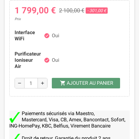
1 799,00 €
2 100,00 €
- 301,00 €
Prix
Interface
Oui
check
WiFi
Purificateur
Ioniseur
Oui
check
Air
AJOUTER AU PANIER
shopping_cart
remove
add
Paiements sécurisés via Maestro,
Mastercard, Visa, CB, Amex, Bancontact, Sofort,
ING-HomePay, KBC, Belfius, Virement Bancaire
Droit de retour. Garantie du produit 2 ans.