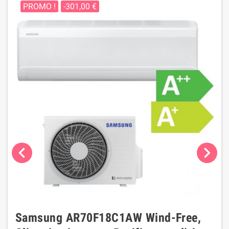
PROMO !
-301,00 €
chevron_left
chevron_right
Samsung AR70F18C1AW Wind-Free,