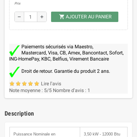
Prix
AJOUTER AU PANIER
shopping_cart
remove
add
Paiements sécurisés via Maestro,
Mastercard, Visa, CB, Amex, Bancontact, Sofort,
ING-HomePay, KBC, Belfius, Virement Bancaire
Droit de retour. Garantie du produit 2 ans.
Lire l'avis
Note moyenne :
5
/5
Nombre d'avis :
1
Description
Puissance N
ominale
en
3,50 kW - 12000 Btu