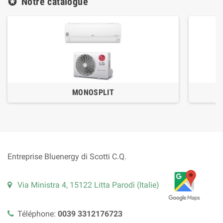
Notre catalogue
stars
MONOSPLIT
Entreprise Bluenergy di Scotti C.Q.
Via Ministra 4, 15122 Litta Parodi (Italie)
Téléphone:
0039 3312176723