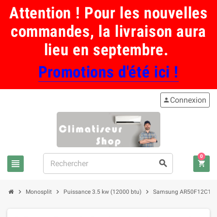
Attention ! Pour les nouvelles
commandes, la livraison aura
lieu en septembre.
Promotions d'été ici !
Connexion
person
0
view_headline
search
shopping_cart
chevron_right
chevron_right
chevron_right
Monosplit
Puissance 3.5 kw (12000 btu)
Samsung AR50F12C1BH Ceb