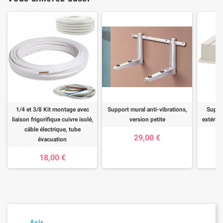
1/4 et 3/8 Kit montage avec
Support mural anti-vibrations,
Suppor
liaison frigorifique cuivre isolé,
version petite
extérieu
câble électrique, tube
29,00 €
évacuation
18,00 €
Avis