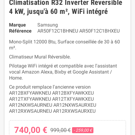
Climatisation R32 Inverter Reversible
4 kW, jusqu'à 60 m², WiFi intégré
Marque
Samsung
Référence
AR50F12C1BHNEU AR50F12C1BHXEU
Mono-Split 12000 Btu, Surface conseillée de 30 à 60
m².
Climatiseur Mural Réversible.
Pilotage WiFi intégré et compatible avec l'assistant
vocal Amazon Alexa, Bixby et Google Assistant /
Home.
Ce produit remplace l'ancienne version
AR12BXFYAWKNEU AR12BXFYAWKXEU
AR12TXFYAWKNEU AR12TXFYAWKXEU
AR12NXWSAURNEU AR12NXWSAURXEU
AR12RXWSAURNEU AR12RXWSAURXEU
740,00 €
999,00 €
- 259,00 €