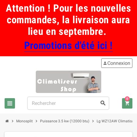
Attention ! Pour les nouvelles
commandes, la livraison aura
lieu en septembre.
Promotions d'été ici !
Connexion
person
0
view_headline
search
shopping_cart
chevron_right
chevron_right
chevron_right
Monosplit
Puissance 3.5 kw (12000 btu)
Lg WZ12AW Climatisation 