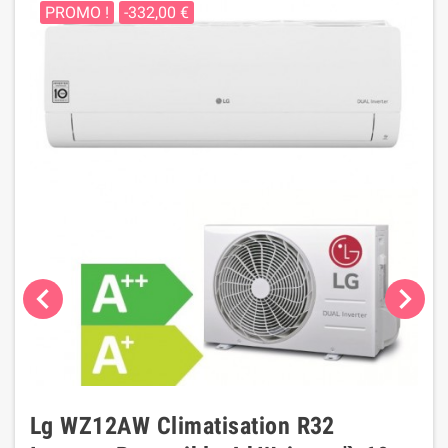
PROMO !
-332,00 €
chevron_left
chevron_right
Lg WZ12AW Climatisation R32