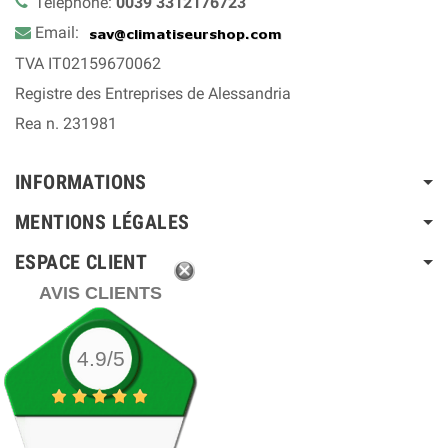
Téléphone:
0039 3312176723
Email:
TVA IT02159670062
Registre des Entreprises de Alessandria
Rea n. 231981
INFORMATIONS
MENTIONS LÉGALES
ESPACE CLIENT
AVIS CLIENTS
4.9/5
de très bon contacts et