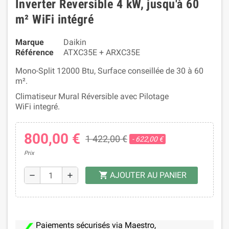
Inverter Reversible 4 kW, jusqu'à 60
m² WiFi intégré
Marque
Daikin
Référence
ATXC35E + ARXC35E
Mono-Split 12000 Btu, Surface conseillée de 30 à 60
m².
Climatiseur Mural Réversible avec Pilotage
WiFi integré.
800,00 €
1 422,00 €
- 622,00 €
Prix
AJOUTER AU PANIER
shopping_cart
remove
add
Paiements sécurisés via Maestro,