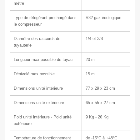
mètre
Type de réfrigérant prechargé dans
R32 gaz écologique
le compresseur
Diamètre des raccords de
1/4 et 3/8
tuyauterie
Longueur max possible de tuyau
20 m
Dénivelé max possible
15 m
Dimensions unité intérieure
77 x 29
x 23 cm
Dimensions unité extérieure
65 x 55
x 27 c
m
Poid unité intérieure - Poid unité
9
Kg - 26 Kg
extérieure
Température de fonctionnement
de -15°C à +48°C