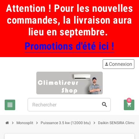
Attention ! Pour les nouvelles
commandes, la livraison aura
lieu en septembre.
Promotions d'été ici !
Connexion
person
0
view_headline
search
shopping_cart
chevron_right
chevron_right
chevron_right
Monosplit
Puissance 3.5 kw (12000 btu)
Daikin SENSIRA Climatisa