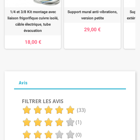
1/4 et 3/8 Kit montage avec
Support mural anti-vibrations,
Suppor
liaison frigorifique cuivre isolé,
version petite
extérieu
câble électrique, tube
29,00 €
évacuation
18,00 €
Avis
FILTRER LES AVIS
(33)
(1)
(0)