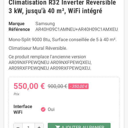
Climatisation R32 Inverter Reversible
3 kW, jusqu'à 40 m², WiFi intégré
Marque
Samsung
Référence
AR40H09C1AMNEU+AR40H09C1AMXEU
Mono-Split 9000 Btu, Surface conseillée de 5 à 40 m².
Climatiseur Mural Réversible.
Ce produit remplace l'ancienne version
AR09NXFPEWQNEU AR09NXFPEWQXEU,
AR09RXFPEWQNEU AR09RXFPEWQXEU.
550,00 €
900,00 €
- 350,00 €
Prix
Interface
Oui
check
WiFi
AJOUTER AU PANIER
shopping_cart
remove
add