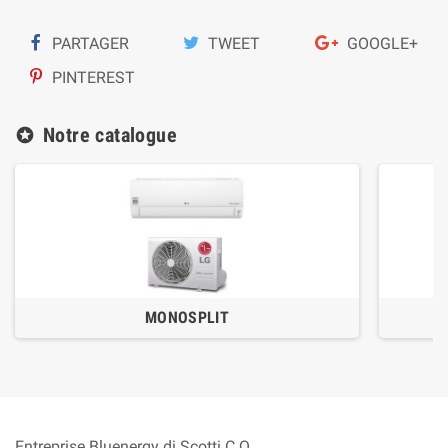
PARTAGER
TWEET
GOOGLE+
PINTEREST
Notre catalogue
stars
MONOSPLIT
Entreprise Bluenergy di Scotti C.Q.