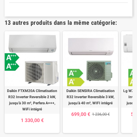
13 autres produits dans la même catégorie:
Daikin FTXM20A Climatisation
Daikin SENSIRA Climatisation
Lg WZ09
R32 Inverter Reversible 2 kW,
R32 Inverter Reversible 3 kW,
Inver
jusqu'à 30 m², Perfera A+++,
jusqu'à 40 m², WIFI intégré
jusqu'
WiFi intégré
699,00 €
55
1 236,00 €
1 330,00 €