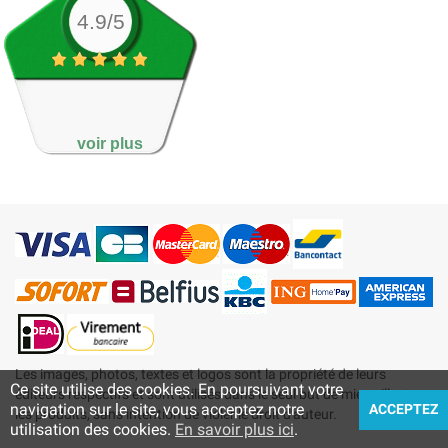
4.9/5
voir plus
Les images, photos, textes et logos sont la propriété de leurs
Ce site utilise des cookies. En poursuivant votre
éditeurs respectifs et sont utilisés dans le seul but de mieux illustrer
navigation sur le site, vous acceptez notre
ACCEPTEZ
les produits, sans intention de violer le droit d'auteur.
utilisation des cookies.
En savoir plus ici
.