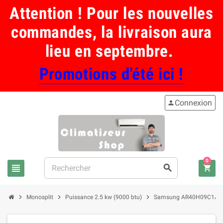
Attention ! Pour les nouvelles
commandes, la livraison aura
lieu en septembre.
Promotions d'été ici !
Connexion
person
0
view_headline
search
shopping_cart
chevron_right
chevron_right
chevron_right
Monosplit
Puissance 2.5 kw (9000 btu)
Samsung AR40H09C1AM AR40