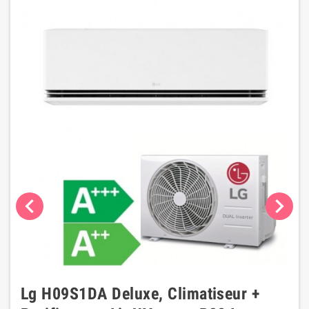
chevron_left
chevron_right
Lg H09S1DA Deluxe, Climatiseur +