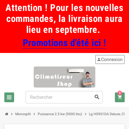
Attention ! Pour les nouvelles
commandes, la livraison aura
lieu en septembre.
Promotions d'été ici !
Connexion
person
0
view_headline
search
shopping_cart
chevron_right
chevron_right
chevron_right
Monosplit
Puissance 2.5 kw (9000 btu)
Lg H09S1DA Deluxe, Climat