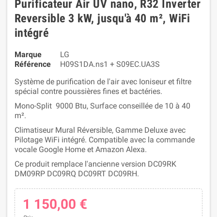
Purificateur Air UV nano, R32 Inverter
Reversible 3 kW, jusqu'à 40 m², WiFi
intégré
Marque
LG
Référence
H09S1DA.ns1 + S09EC.UA3S
Système de purification de l'air avec Ioniseur et filtre
spécial contre poussières fines et bactéries.
Mono-Split 9000 Btu, Surface conseillée de 10 à 40
m².
Climatiseur Mural Réversible, Gamme Deluxe avec
Pilotage WiFi intégré. Compatible avec la commande
vocale Google Home et Amazon Alexa.
Ce produit remplace l'ancienne version DC09RK
DM09RP DC09RQ DC09RT DC09RH.
1 150,00 €