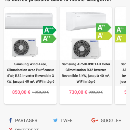
Samsung Wind-Free,
Samsung AR50F09C1AH Cebu
Sams
Climatisation avec Purificateur
Climatisation R32 Inverter
AR40
d'air, R32 Inverter Reversible 3
Reversible 3 kW, jusqu'à 40 m²,
Inver
kW, jusqu'à 40 m², WiFi intégré
WiFi intégré
jusqu'
850,00 €
730,00 €
55
1 050,00 €
980,00 €
PARTAGER
TWEET
GOOGLE+