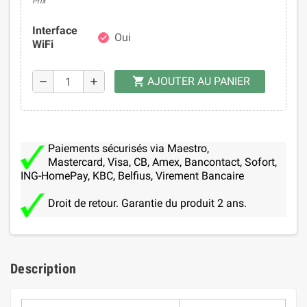
Prix
Interface
Oui
check
WiFi
AJOUTER AU PANIER
shopping_cart
remove
add
Paiements sécurisés via Maestro,
Mastercard, Visa, CB, Amex, Bancontact, Sofort,
ING-HomePay, KBC, Belfius, Virement Bancaire
Droit de retour. Garantie du produit 2 ans.
Description