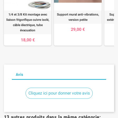
1/4 et 3/8 Kit montage avec
Support mural anti-vibrations,
Suppor
liaison frigorifique cuivre isolé,
version petite
extérieu
câble électrique, tube
29,00 €
évacuation
18,00 €
Avis
Cliquez ici pour donner votre avis
13 autres produits dans la même catégorie: