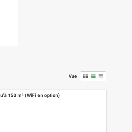
view_comfy
view_list
view_headline
Vue
u'à 150 m² (WiFi en option)
.