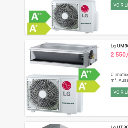
VOIR L
Lg UM30
2 550,
Climatis
m². Auss
VOIR L
Lg UT30F