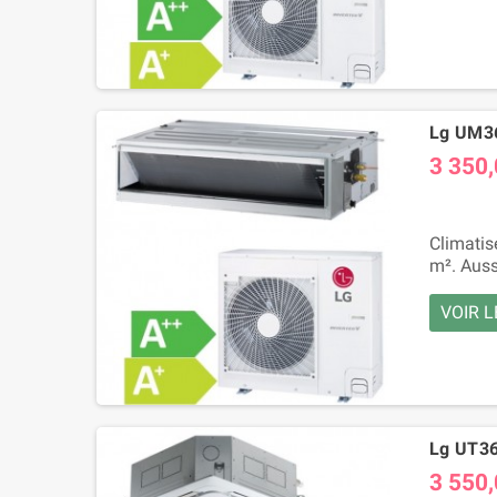
Lg UM36
3 350,
Climatis
m². Auss
VOIR L
Lg UT36
3 550,