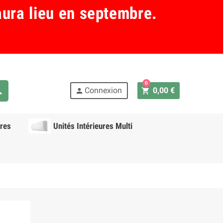
aura lieu en septembre.
0
ch
Connexion
0,00 €
shopping_cart
person
res
Unités Intérieures Multi