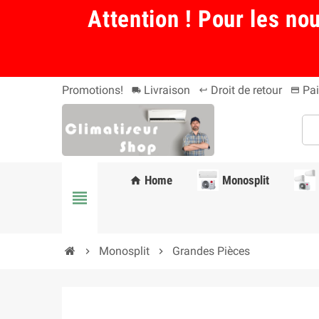
Attention ! Pour les no
Promotions!
Livraison
Droit de retour
Pai
local_shipping
keyboard_return
payment
Home
Monosplit
home
view_headline
Monosplit
Grandes Pièces
chevron_right
chevron_right