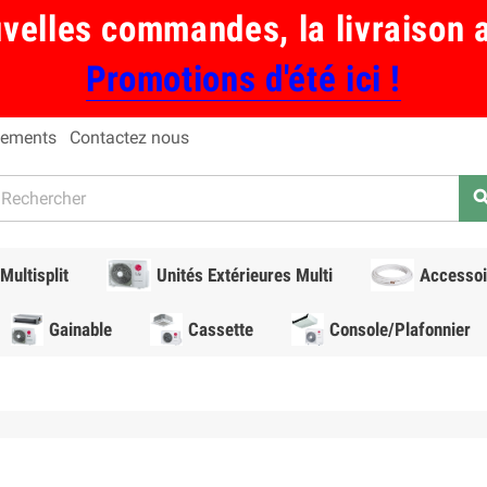
uvelles commandes, la livraison 
Promotions d'été ici !
ements
Contactez nous
sear
Multisplit
Unités Extérieures Multi
Accessoi
Gainable
Cassette
Console/Plafonnier