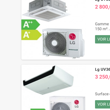
2 800,
Gamme Ca
150 m². 
VOIR L
Lg UV36F
3 250,
Surface 
VOIR L