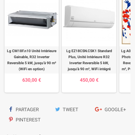
Lg CM18F.n10 Unité Intérieure
Lg EZ18CSN.CSK1 Standard
Lg A09G
Gainable, R32 Inverter
Plus, Unité Intérieure R32
Photo, u
Reversible 5 kW, jusqu'à 90 m²
Inverter Reversible 5 kW,
Reversi
(WiFi en option)
jusqu'à 90 m², WiFi intégré
m², Puri
630,00 €
450,00 €
PARTAGER
TWEET
GOOGLE+
PINTEREST