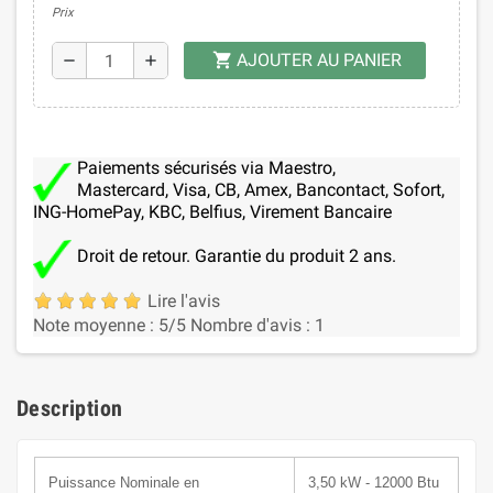
Prix
AJOUTER AU PANIER
shopping_cart
remove
add
Paiements sécurisés via Maestro,
Mastercard, Visa, CB, Amex, Bancontact, Sofort,
ING-HomePay, KBC, Belfius, Virement Bancaire
Droit de retour. Garantie du produit 2 ans.
Lire l'avis
Note moyenne :
5
/5
Nombre d'avis :
1
Description
Puissance N
ominale
en
3,50 kW - 12000 Btu