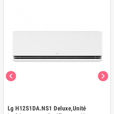
chevron_left
chevron_right
Lg H12S1DA.NS1 Deluxe,Unité