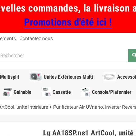
uvelles commandes, la livraison 
Promotions d'été ici !
ements
Contactez nous
sear
Multisplit
Unités Extérieures Multi
Accessoi
Gainable
Cassette
Console/Plafonnier
tCool, unité intérieure + Purificateur Air UVnano, Inverter Revers
Lg AA18SP.ns1 ArtCool, unité i