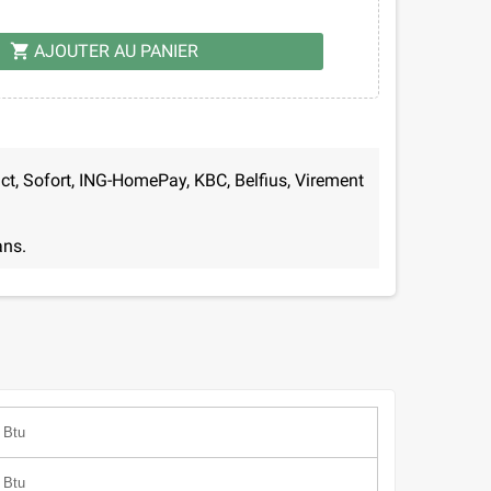
AJOUTER AU PANIER
shopping_cart
ct, Sofort, ING-HomePay, KBC, Belfius, Virement
ans.
 Btu
 Btu