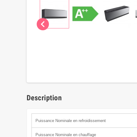
chevron_left
Description
Puissance N
ominale
en refroidissement
Puissance Nominale en chauffage