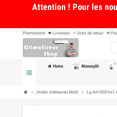
Attention ! Pour les no
Promotions!
Livraison
Droit de retour
Pai
local_shipping
keyboard_return
payment
Home
Monosplit
home
view_headline
Unités intérieures Multi
Lg AA18SP.ns1 Ar
chevron_right
chevron_right