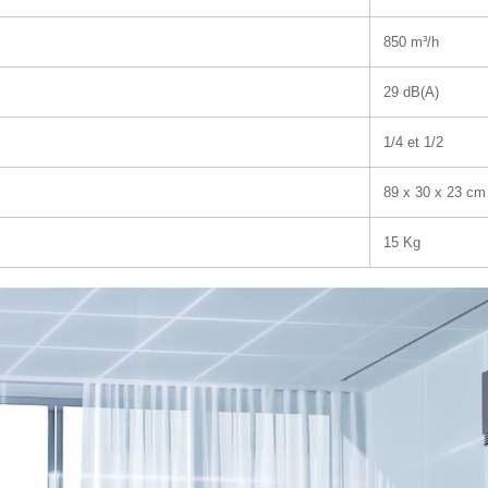
850
m³/h
29
dB(A)
1/4 et 1/2
89 x
30 x 23 cm
15
Kg