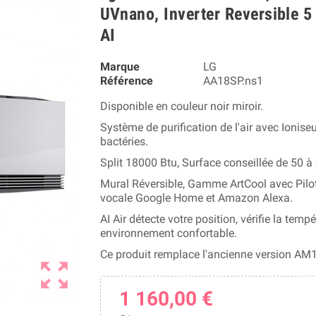
UVnano, Inverter Reversible 5 
AI
Marque
LG
Référence
AA18SP.ns1
Disponible en couleur noir miroir.
Système de purification de l'air avec Ioniseur
bactéries.
Split 18000 Btu, Surface conseillée de 50 à
Mural Réversible, Gamme ArtCool avec Pilo
vocale Google Home et Amazon Alexa.
AI Air détecte votre position, vérifie la temp
environnement confortable.
Ce produit remplace l'ancienne version A
zoom_out_map
1 160,00 €