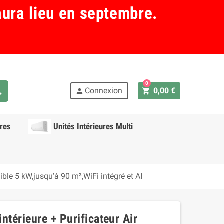
aura lieu en septembre.
0
ch
Connexion
0,00 €
shopping_cart
person
res
Unités Intérieures Multi
ible 5 kW,jusqu'à 90 m²,WiFi intégré et AI
ntérieure + Purificateur Air