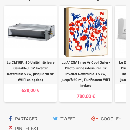
Lg CM18F.n10 Unité Intérieure
Lg A12GA1.nse ArtCool Gallery
Lg EZ1
Gainable, R32 Inverter
Photo, unité intérieure R32
Plus,
Reversible 5 kW, jusqu'à 90 m²
Inverter Reversible 3.5 kW,
Inver
(WiFi en option)
jusqu'à 60 m², Purificateur WiFi
jusqu'
incluse
630,00 €
780,00 €
PARTAGER
TWEET
GOOGLE+
PINTEREST