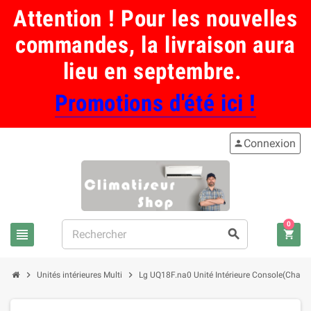
Attention ! Pour les nouvelles
commandes, la livraison aura
lieu en septembre.
Promotions d'été ici !
Connexion
person
0
view_headline
search
shopping_cart
chevron_right
chevron_right
Unités intérieures Multi
Lg UQ18F.na0 Unité Intérieure Console(Chauffag