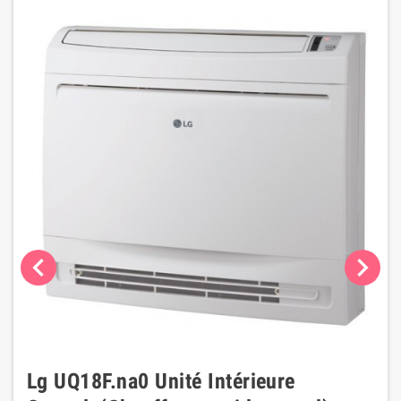
chevron_left
chevron_right
Lg UQ18F.na0 Unité Intérieure