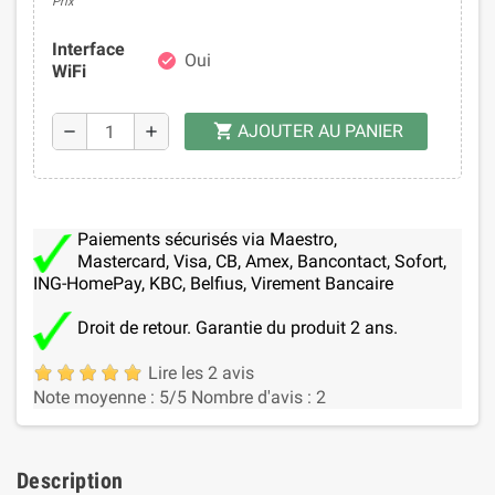
Prix
Interface
Oui
check
WiFi
AJOUTER AU PANIER
shopping_cart
remove
add
Paiements sécurisés via Maestro,
Mastercard, Visa, CB, Amex, Bancontact, Sofort,
ING-HomePay, KBC, Belfius, Virement Bancaire
Droit de retour. Garantie du produit 2 ans.
Lire les 2 avis
Note moyenne :
5
/5
Nombre d'avis :
2
Description