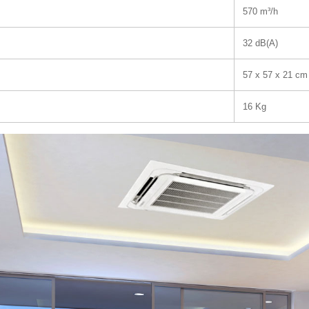
570
m³/h
32
dB(A)
57 x 57 x 21
cm
16
Kg