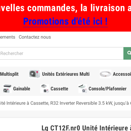
uvelles commandes, la livraison 
Promotions d'été ici !
ements
Contactez nous
sear
Multisplit
Unités Extérieures Multi
Accessoi
Gainable
Cassette
Console/Plafonnier
té Intérieure à Cassette, R32 Inverter Reversible 3.5 kW, jusqu'à
Lg CT12F.nr0 Unité Intérieure 