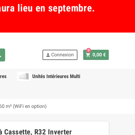
aura lieu en septembre.
0
ch
Connexion
0,00 €
shopping_cart
person
res
Unités Intérieures Multi
 60 m² (WiFi en option)
à Cassette, R32 Inverter