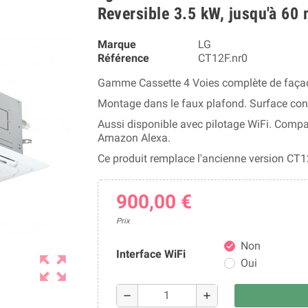
Reversible 3.5 kW, jusqu'à 60 
Marque
LG
Référence
CT12F.nr0
Gamme Cassette 4 Voies complète de faça
Montage dans le faux plafond. Surface cons
Aussi disponible avec pilotage WiFi. Com
Amazon Alexa.
Ce produit remplace l'ancienne version CT1
900,00 €
Prix
Non
check
Interface WiFi
zoom_out_map
Oui
remove
add