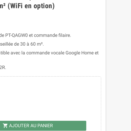
m² (WiFi en option)
de PT-QAGW0 et commande filaire.
eillée de 30 à 60 m².
patible avec la commande vocale Google Home et
2R.
AJOUTER AU PANIER
shopping_cart