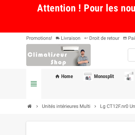
Attention ! Pour les no
Promotions!
Livraison
Droit de retour
Pai
local_shipping
keyboard_return
payment
Home
Monosplit
home
view_headline
Unités intérieures Multi
Lg CT12F.nr0 Uni
chevron_right
chevron_right