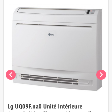
chevron_left
chevron_right
Lg UQ09F.na0 Unité Intérieure