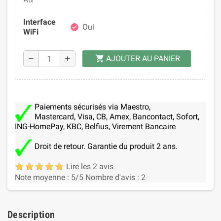
Prix
Interface
Oui
check
WiFi
AJOUTER AU PANIER
shopping_cart
remove
add
Paiements sécurisés via Maestro,
Mastercard, Visa, CB, Amex, Bancontact, Sofort,
ING-HomePay, KBC, Belfius, Virement Bancaire
Droit de retour. Garantie du produit 2 ans.
Lire les 2 avis
Note moyenne :
5
/5
Nombre d'avis :
2
Description