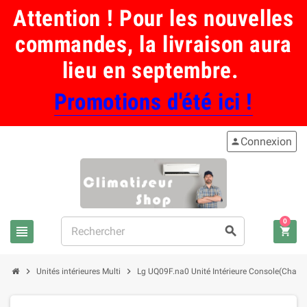
Attention ! Pour les nouvelles
commandes, la livraison aura
lieu en septembre.
Promotions d'été ici !
Connexion
person
0
view_headline
search
shopping_cart
chevron_right
chevron_right
Unités intérieures Multi
Lg UQ09F.na0 Unité Intérieure Console(Chauffag