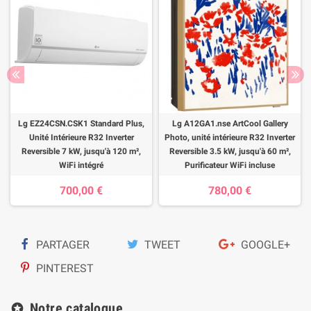
Lg EZ24CSN.CSK1 Standard Plus,
Lg A12GA1.nse ArtCool Gallery
Unité Intérieure R32 Inverter
Photo, unité intérieure R32 Inverter
Reversible 7 kW, jusqu'à 120 m²,
Reversible 3.5 kW, jusqu'à 60 m²,
WiFi intégré
Purificateur WiFi incluse
700,00 €
780,00 €
PARTAGER
TWEET
GOOGLE+
PINTEREST
Notre catalogue
stars