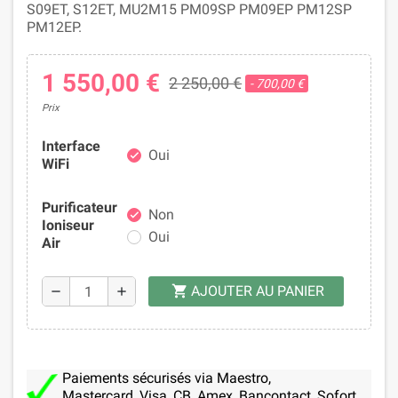
S09ET, S12ET, MU2M15 PM09SP PM09EP PM12SP
PM12EP.
1 550,00 €
2 250,00 €
- 700,00 €
Prix
Interface
Oui
check
WiFi
Purificateur
Non
check
Ioniseur
Oui
Air
AJOUTER AU PANIER
shopping_cart
remove
add
Paiements sécurisés via Maestro,
Mastercard, Visa, CB, Amex, Bancontact, Sofort,