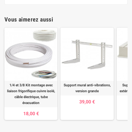
Vous aimerez aussi
1/4 et 3/8 Kit montage avec
Support mural anti-vibrations,
Suppor
liaison frigorifique cuivre isolé,
version grande
extérieu
câble électrique, tube
39,00 €
évacuation
18,00 €