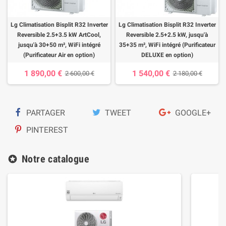
Lg Climatisation Bisplit R32 Inverter
Lg Climatisation Bisplit R32 Inverter
Reversible 2.5+3.5 kW ArtCool,
Reversible 2.5+2.5 kW, jusqu'à
jusqu'à 30+50 m², WiFi intégré
35+35 m², WiFi intégré (Purificateur
(Purificateur Air en option)
DELUXE en option)
1 890,00 €
1 540,00 €
2 600,00 €
2 180,00 €
PARTAGER
TWEET
GOOGLE+
PINTEREST
Notre catalogue
stars