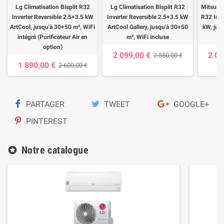
Lg Climatisation Bisplit R32
Lg Climatisation Bisplit R32
Mitsubis
Inverter Reversible 2.5+3.5 kW
Inverter Reversible 2.5+3.5 kW
R32 Inve
ArtCool, jusqu'à 30+50 m², WiFi
ArtCool Gallery, jusqu'à 30+50
kW, jus
intégré (Purificateur Air en
m², WiFi incluse
option)
2 099,00 €
2 07
2 550,00 €
1 890,00 €
2 600,00 €
PARTAGER
TWEET
GOOGLE+
PINTEREST
Notre catalogue
stars