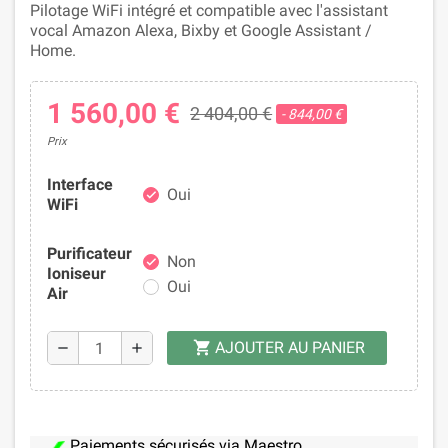
Pilotage WiFi intégré et compatible avec l'assistant
vocal Amazon Alexa, Bixby et Google Assistant /
Home.
1 560,00 €
2 404,00 €
- 844,00 €
Prix
Interface
Oui
check
WiFi
Purificateur
Non
check
Ioniseur
Oui
Air
AJOUTER AU PANIER
shopping_cart
remove
add
Paiements sécurisés via Maestro,