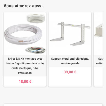
Vous aimerez aussi
1/4 et 3/8 Kit montage avec
Support mural anti-vibrations,
Suppor
liaison frigorifique cuivre isolé,
version grande
extérieu
câble électrique, tube
39,00 €
évacuation
18,00 €