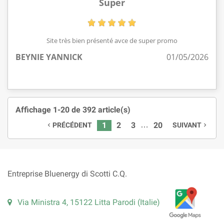
Super
Site très bien présenté avce de super promo
BEYNIE YANNICK
01/05/2026
Affichage 1-20 de 392 article(s)
…
1
2
3
20
PRÉCÉDENT
SUIVANT
navigate_before
navigate_next
Entreprise Bluenergy di Scotti C.Q.
Via Ministra 4, 15122 Litta Parodi (Italie)