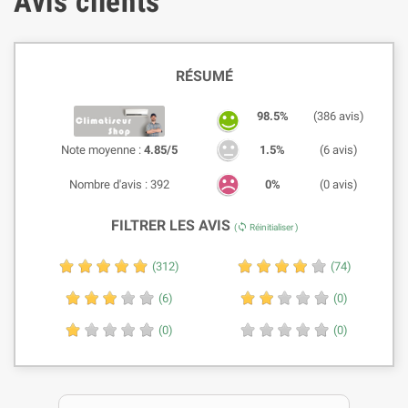
Avis clients
RÉSUMÉ
98.5%
(386 avis)
Note moyenne :
4.85/5
1.5%
(6 avis)
Nombre d'avis : 392
0%
(0 avis)
FILTRER LES AVIS
sync
(
Réinitialiser )
(312)
(74)
(6)
(0)
(0)
(0)